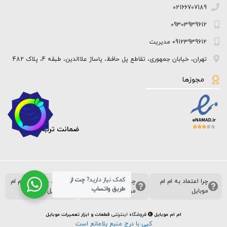
02166707189
09303939612
09123939612 مدیریت
تهران، خیابان جمهوری، تقاطع پل حافظ، پاساژ علاالدین، طبقه 4، پلاک 482
مجوزها
ضمانت ترب
کمک نیاز دارید?
چت از
چرا اعتماد به ام ام
چرا خرید از ام ام
خرید حضوری از ام ام
طریق واتساپ
موبایل
موبایل
موبایل
ام ام موبایل
فروشگاه اینترنتی
قطعات و ابزار تعمیرات موبایل
کپی با درج منبع بلامانع است