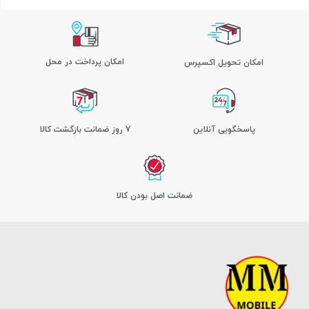
امکان پرداخت در محل
اﻣﮑﺎن ﺗﺤﻮﯾﻞ اﮐﺴﭙﺮس
پاسخگویی آنلاین
7 روز ضمانت بازگشت کالا
ﺿﻤﺎﻧﺖ اﺻﻞ ﺑﻮدن ﮐﺎﻟﺎ