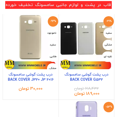
قاب در پشت و لوازم جانبی سامسونگ تخفیف خورده
-94%
-69%
سفید
ناموجود
مشکی
سفید
نقره ای
طلایی
مشکی
درب پشت گوشی سامسونگ
درب پشت گوشی سامسونگ
BACK COVER J320 J3 2016
BACK COVER G532
تومان
618,432
تومان
189,000
تومان
-53%