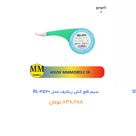
ناموجو
د
سیم قلع کش ریلایف مدل RL-3520
تومان