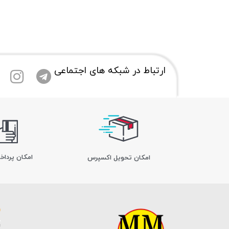
ارتباط در شبکه های اجتماعی
امکان پرداخ
اﻣﮑﺎن ﺗﺤﻮﯾﻞ اﮐﺴﭙﺮس