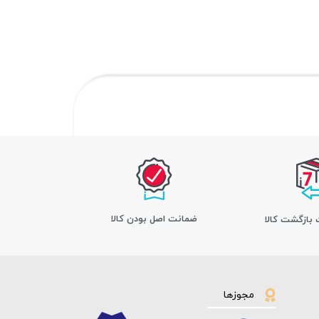
ﺿﻤﺎﻧﺖ اﺻﻞ ﺑﻮدن ﮐﺎﻟﺎ
مجوزها