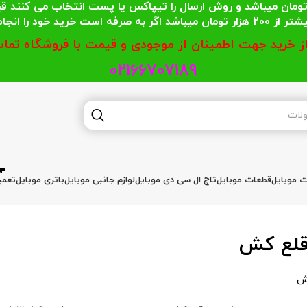
 محترمی که جمع خریدشان کمتر از 200 هزار تومان میباشد و روش ارسال را تیپاکس یا پست
گر به صرفه است خرید خود را انجام دهند.
از خرید جهت اطمینان از موجودی و قیمت با فروشگاه تماس
02166707189
ات موبایل
قطعات موبایل
تاچ ال سی دی موبایل
لوازم جانبی موبایل
باتری موبایل
تعمی
لع کش
ش