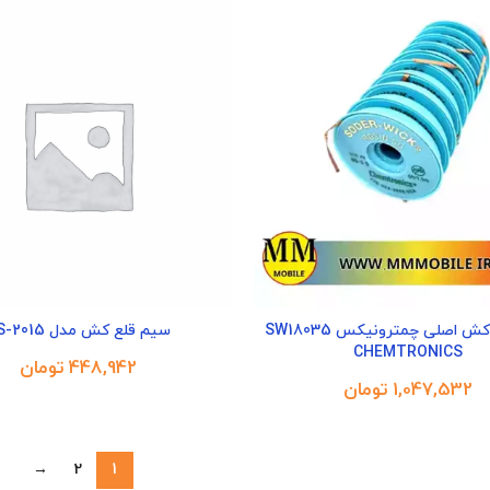
سیم قلع کش اصلی چمترونیکس SW18035
سیم قلع کش مدل SS-2015
CHEMTRONICS
تومان
تومان
→
2
1