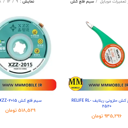
ر تعمیرات موبایل
سیم قلع کش
نمایش
9
12
8
سیم قلع کش حلزونی ریلایف RELIFE RL-
سیم قلع کش XZZ-2015
2520
تومان
تومان