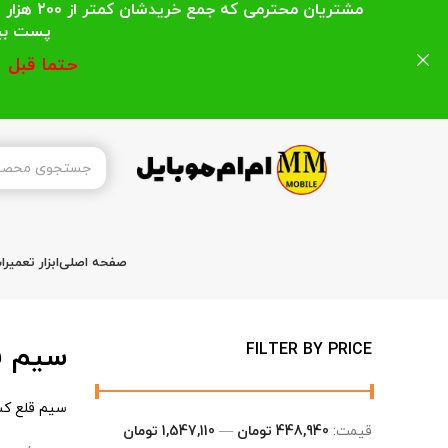
مشتریان
پست بیشتر از 200 هزار تومان میباشد ا
حتما قبل 
صفحه اصلی
ابزار تعمیر
سیم ق
FILTER BY PRICE
سیم قلع ک
قیمت:
448,940 تومان
—
1,547,110 تومان